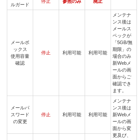
停止
参照のみ
廃止
ルガード
メンテナ
ンス後は
メールス
ペックが
メールボ
「5GB/無
ックス
期限」の
停止
利用可能
利用可能
使用容量
場合のみ
確認
新Webメ
ールの画
面からご
確認でき
ます。
メンテナ
メールパ
ンス後は
スワード
停止
利用可能
利用可能
新Webメ
の変更
ールの画
面から変
更及び、