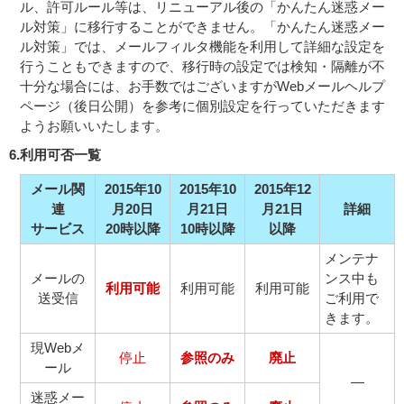
ル、許可ルール等は、リニューアル後の「かんたん迷惑メー
ル対策」に移行することができません。「かんたん迷惑メー
ル対策」では、メールフィルタ機能を利用して詳細な設定を
行うこともできますので、移行時の設定では検知・隔離が不
十分な場合には、お手数ではございますがWebメールヘルプ
ページ（後日公開）を参考に個別設定を行っていただきます
ようお願いいたします。
6.
利用可否一覧
メール関
2015年10
2015年10
2015年12
連
月20日
月21日
月21日
詳細
サービス
20時以降
10時以降
以降
メンテナ
メールの
ンス中も
利用可能
利用可能
利用可能
送受信
ご利用で
きます。
現Webメ
停止
参照のみ
廃止
ール
―
迷惑メー