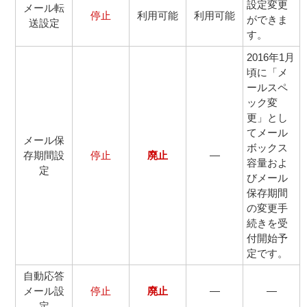
設定変更
メール転
停止
利用可能
利用可能
ができま
送設定
す。
2016年1月
頃に「メ
ールスペ
ック変
更」とし
てメール
メール保
ボックス
存期間設
停止
廃止
―
容量およ
定
びメール
保存期間
の変更手
続きを受
付開始予
定です。
自動応答
メール設
停止
廃止
―
―
定